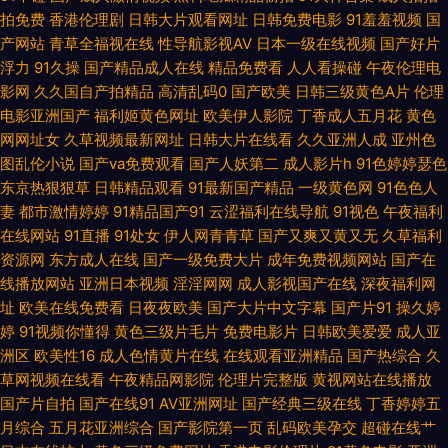
拍免费
香港伦理剧
日韩大片观看网址
日韩免费电影
91羞羞视频
国
天 白丝足交av91 午夜激情久久激情 九一特级毛片观看 草草浮力影院 无码超
产网站
青草全福视在线
性导航影视AV
日本一级在线视频
国产好片
浮力
91久操
国产精品成人在线
精品免费看
人人看操碰
午夜伦理电
碰 91探花视频网站 黄色av小说网址 亚洲香蕉伊人网 五月天91视频 久久青青
影网
久久国自产拍精品
高清乱码0
国产欧美
日韩三级黄色A片
伦理
电影亚洲国产
福利姬黄色网址
欧美伊人影院
丁香成人五月花
黄色
肏 丝袜脚网址 超碰97人 欧美中出 国产精品官网 91成年进入人口 青青草av
网网址女
久草视频最新网址
日韩大片在线看
久久亚洲人成
亚州色
图乱伦小说
国产va免费观看
国产人妖第二
成人影片h
91色婷婷瑟色
免费网 国产极品第99 97人人射 五月花无码 麻豆爱豆果冻 东京热视屏 影音
东京热狠狠草
日韩精品观看
91最新国产精品
一级黄色网
91色色人
妻
都市激情婷婷
91精品国产91
云涩福利在线导航
91视色
午夜福利
先锋偷情福利 成人自拍网 一本色色免费视频 欧美日韩啪啪 成人自慰网站 伊
在线网站
91直播
91处女
伊人网青青草
国产又爽又黄又无
久草福利
资源网
东方成人在线
国产一级免费大片
成年免费视频网站
国产在
人久久精品 97人人操 亚洲黄色免费网址 欧美啪啪91 国产福利社在线 91韩剧
线播放网站
亚洲日本视频
淫淫网网
成人影视国产在线
深夜福利网
址
欧美在线免费看
日夜夜欧美
国产大片中文字幕
国产片91
操久婷
网 人妻人操 国产精品九九九九 91工厂熟女露脸 少妇天堂 午夜福利Av网 欧
婷
91视频你懂得
黄色三级片毛片
免费电影片
日韩欧美爱爱
成人亚
洲区
欧美性16
成人色情黄片在线
在线观看亚洲精品
国产热综合
久
美成网 国产3P福利 91沙发视频 日韩精品极品 国产网站 91少妇黑丝 日本a黄
草网视频在线看
午夜精品网影院
伦理片完整版
黄视网站在线播放
国产片自拍
国产在线91
AV亚洲网址
国产经典三级在线
丁香婷婷五
久久嫩草免费看 肏屄视频网址 亚洲海角天堂 日本色导航 九九大香蕉 AV导航
月综合
五月花亚洲综合
国产影院第一页
乱码欧美孕交
超碰在线艹