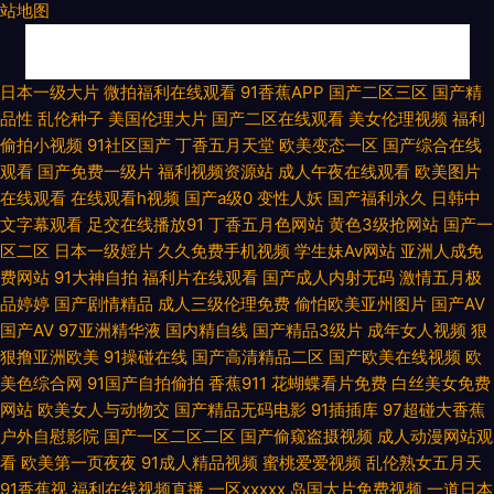
站地图
人妖ts网址 久草资源站AV 五月天色中色剧场 久久嫩草精品久久 51偷拍 激情
日本一级大片
微拍福利在线观看
91香蕉APP
国产二区三区
国产精
品性
乱伦种子
美国伦理大片
国产二区在线观看
美女伦理视频
福利
六月综合网 91精品视频蓝莓 久久青青无码 99热这只有精品 欧美韩性生在线
偷拍小视频
91社区国产
丁香五月天堂
欧美变态一区
国产综合在线
观看
国产免费一级片
福利视频资源站
成人午夜在线观看
欧美图片
看 99热欧美麻豆 欧美穴穴 超碰碰碰aV 五月花成人视频 国产视频9 亚州综合
在线观看
在线观看h视频
国产a级0
变性人妖
国产福利永久
日韩中
文字幕观看
足交在线播放91
丁香五月色网站
黄色3级抢网站
国产一
色图 久久国产伊人影院 激情综合啪 91传媒蜜桃 极品欧美 超碰青青草在线 影
区二区
日本一级婬片
久久免费手机视频
学生妹Av网站
亚洲人成免
费网站
91大神自拍
福利片在线观看
国产成人内射无码
激情五月极
音AV在线资源 九一福利社区 91次元黄色pc 免费观看91网站 97色久一本色
品婷婷
国产剧情精品
成人三级伦理免费
偷怕欧美亚州图片
国产AV
国产AV
97亚洲精华液
国内精自线
国产精品3级片
成年女人视频
狠
欧美韩精品 91在线天堂 蜜桃视频福利 97cao操 欧美色图另类 99热香蕉 欧
狠撸亚洲欧美
91操碰在线
国产高清精品二区
国产欧美在线视频
欧
美色综合网
91国产自拍偷拍
香蕉911
花蝴蝶看片免费
白丝美女免费
州成人一三区 变态另类人妖综 天天干视频网 国产久久区 亚洲色123 黄色污
网站
欧美女人与动物交
国产精品无码电影
91插插库
97超碰大香蕉
户外自慰影院
国产一区二区二区
国产偷窥盗摄视频
成人动漫网站观
视频在线观 伊人春色网 后入小视频 综合色色综合 加勒比啊V网 91av足交 黄
看
欧美第一页夜夜
91成人精品视频
蜜桃爱爱视频
乱伦熟女五月天
91香蕉视
福利在线视频直播
一区xxxxx
岛国大片免费视频
一道日本