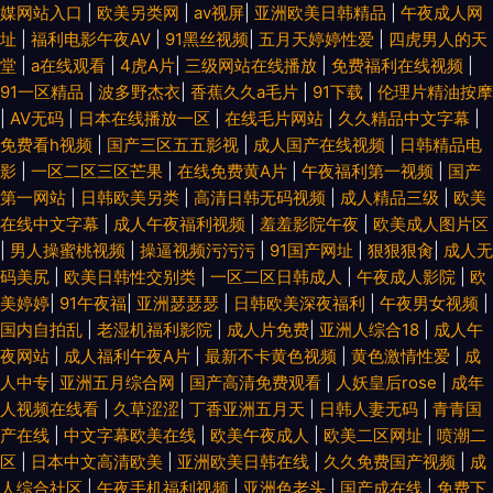
媒网站入口
|
欧美另类网
|
av视屏
|
亚洲欧美日韩精品
|
午夜成人网
址
|
福利电影午夜AV
|
91黑丝视频
|
五月天婷婷性爱
|
四虎男人的天
堂
|
a在线观看
|
4虎A片
|
三级网站在线播放
|
免费福利在线视频
|
91一区精品
|
波多野杰衣
|
香蕉久久a毛片
|
91下载
|
伦理片精油按摩
|
AV无码
|
日本在线播放一区
|
在线毛片网站
|
久久精品中文字幕
|
免费看h视频
|
国产三区五五影视
|
成人国产在线视频
|
日韩精品电
影
|
一区二区三区芒果
|
在线免费黄A片
|
午夜福利第一视频
|
国产
第一网站
|
日韩欧美另类
|
高清日韩无码视频
|
成人精品三级
|
欧美
在线中文字幕
|
成人午夜福利视频
|
羞羞影院午夜
|
欧美成人图片区
|
男人操蜜桃视频
|
操逼视频污污污
|
91国产网址
|
狠狠狠肏
|
成人无
码美尻
|
欧美日韩性交别类
|
一区二区日韩成人
|
午夜成人影院
|
欧
美婷婷
|
91午夜福
|
亚洲瑟瑟瑟
|
日韩欧美深夜福利
|
午夜男女视频
|
国内自拍乱
|
老湿机福利影院
|
成人片免费
|
亚洲人综合18
|
成人午
夜网站
|
成人福利午夜A片
|
最新不卡黄色视频
|
黄色激情性爱
|
成
人中专
|
亚洲五月综合网
|
国产高清免费观看
|
人妖皇后rose
|
成年
人视频在线看
|
久草涩涩
|
丁香亚洲五月天
|
日韩人妻无码
|
青青国
产在线
|
中文字幕欧美在线
|
欧美午夜成人
|
欧美二区网址
|
喷潮二
区
|
日本中文高清欧美
|
亚洲欧美日韩在线
|
久久免费国产视频
|
成
人综合社区
|
午夜手机福利视频
|
亚洲色老头
|
国产成在线
|
免费下