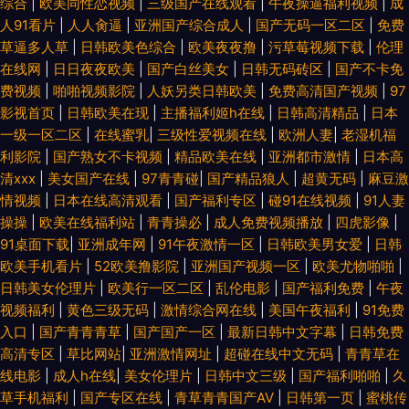
综合
|
欧美同性恋视频
|
三级国产在线观看
|
午夜操逼福利视频
|
成
人91看片
|
人人肏逼
|
亚洲国产综合成人
|
国产无码一区二区
|
免费
草逼多人草
|
日韩欧美色综合
|
欧美夜夜撸
|
污草莓视频下载
|
伦理
在线网
|
日日夜夜欧美
|
国产白丝美女
|
日韩无码砖区
|
国产不卡免
费视频
|
啪啪视频影院
|
人妖另类日韩欧美
|
免费高清国产视频
|
97
影视首页
|
日韩欧美在现
|
主播福利姬h在线
|
日韩高清精品
|
日本
一级一区二区
|
在线蜜乳
|
三级性爱视频在线
|
欧洲人妻
|
老湿机福
利影院
|
国产熟女不卡视频
|
精品欧美在线
|
亚洲都市激情
|
日本高
清xxx
|
美女国产在线
|
97青青碰
|
国产精品狼人
|
超黄无码
|
麻豆激
情视频
|
日本在线高清观看
|
国产福利专区
|
碰91在线视频
|
91人妻
操操
|
欧美在线福利站
|
青青操必
|
成人免费视频播放
|
四虎影像
|
91桌面下载
|
亚洲成年网
|
91午夜激情一区
|
日韩欧美男女爱
|
日韩
欧美手机看片
|
52欧美撸影院
|
亚洲国产视频一区
|
欧美尤物啪啪
|
日韩美女伦理片
|
欧美行一区二区
|
乱伦电影
|
国产福利免费
|
午夜
视频福利
|
黄色三级无码
|
激情综合网在线
|
美国午夜福利
|
91免费
入口
|
国产青青青草
|
国产国产一区
|
最新日韩中文字幕
|
日韩免费
高清专区
|
草比网站
|
亚洲激情网址
|
超碰在线中文无码
|
青青草在
线电影
|
成人h在线
|
美女伦理片
|
日韩中文三级
|
国产福利啪啪
|
久
草手机福利
|
国产专区在线
|
青草青青国产AⅤ
|
日韩第一页
|
蜜桃传