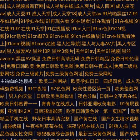
航|成人视频最新官网|成人视屏在线|成人奭片|成人四区|成人探花
av|成人天蚕91|成人天堂|成人天堂18|成人天堂av
91约啪黑丝17|91
孕妇精品|91孕妇在线|91再现关看|91在观看|91在观看1|91在视频|91
在线91|91在线91天堂|91在线播放
91cn入口|91cn色|91CN视
频|91cn熟女|91cn邎78|91cn在线|91cn在线播放|91cn在线观看晚
上|91com视频|91com尤物
黑人性导航|黑人与人妻AV片|黑人专区
av|黑人做爱AV|黑丝18P|黑丝3级片|黑丝91av|黑丝91视频|黑丝
avcom|黑丝AV操逼
免费日韩高清无码|免费日韩精品|免费日韩伦理
片|免费日韩欧美|免费日韩欧美色图|免费日韩午夜成人|免费三级电
影网站|免费三级黄片|免费三级黄色网址|免费三级网站
主站蜘蛛池模板：
欧美二区网站
|
欧美孕妇日日
|
四虎四色
|
成人无
码勉费视频
|
91午夜福
|
97色色网
|
欧美性爱区第一页
|
欧美羞羞网
站
|
男人的天堂
|
日韩欧美色图操逼
|
夜色导航
|
日韩中文字幕在线
|
欧美日韩蜜臀一一
|
青青草在线成人
|
日韩亚洲欧美电影
|
91肏屄视
频
|
亚洲1区2区
|
日韩骚逼影院
|
欧美日韩黄色片
|
第一页国产
|
欧美
精品手机在线
|
野花日本高清完整
|
国产黄在线
|
国产女生喷水视频
|
超碰级碰
|
午夜福利草莓在线
|
深夜导航在线入口
|
91狼人插
|
极
品色骚女性交网
|
狠狠狠狠综合激情
|
最新三级黄色网址
|
国产成年