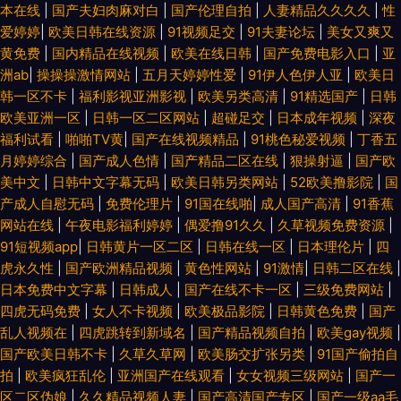
本在线
|
国产夫妇肉麻对白
|
国产伦理自拍
|
人妻精品久久久久
|
性
爱婷婷
|
欧美日韩在线资源
|
91视频足交
|
91夫妻论坛
|
美女又爽又
黄免费
|
国内精品在线视频
|
欧美在线日韩
|
国产免费电影入口
|
亚
洲ab
|
操操操激情网站
|
五月天婷婷性爱
|
91伊人色伊人亚
|
欧美日
韩一区不卡
|
福利影视亚洲影视
|
欧美另类高清
|
91精选国产
|
日韩
欧美亚洲一区
|
日韩一区二区网站
|
超碰足交
|
日本成年视频
|
深夜
福利试看
|
啪啪TV黄
|
国产在线视频精品
|
91桃色秘爱视频
|
丁香五
月婷婷综合
|
国产成人色情
|
国产精品二区在线
|
狠操射逼
|
国产欧
美中文
|
日韩中文字幕无码
|
欧美日韩另类网站
|
52欧美撸影院
|
国
产成人自慰无码
|
免费伦理片
|
91国在线啪
|
成人国产高清
|
91香蕉
网站在线
|
午夜电影福利婷婷
|
偶爱撸91久久
|
久草视频免费资源
|
91短视频app
|
日韩黄片一区二区
|
日韩在线一区
|
日本理伦片
|
四
虎永久性
|
国产欧洲精品视频
|
黄色性网站
|
91激情
|
日韩二区在线
|
日本免费中文字幕
|
日韩成人
|
国产在线不卡一区
|
三级免费网站
|
四虎无码免费
|
女人不卡视频
|
欧美极品影院
|
日韩黄色免费
|
国产
乱人视频在
|
四虎跳转到新域名
|
国产精品视频自拍
|
欧美gay视频
|
国产欧美日韩不卡
|
久草久草网
|
欧美肠交扩张另类
|
91国产偷拍自
拍
|
欧美疯狂乱伦
|
亚洲国产在线观看
|
女女视频三级网站
|
国产一
区二区伪娘
|
久久精品视频人妻
|
国产高清国产专区
|
国产一级aa毛