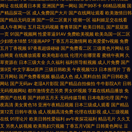
网址
在线观看日本黄
亚洲国产第一网站
国产99不卡
66精品视频
国
产精品探花一区
成人免费国产大片
国产在线网址观看
欧美激情日韩
国产精品无码亚洲
国产一区二区黄片
喷潮一区
福利姬足交在线看
成人午夜网址
五月花无码视频
青青草国产
欧美日韩乱
国产屁屁第
一页
91国产视频网
性爱草逼91AV
免费欧美视频
欧美岛国一区二区
少妇喷水18禁
51漫画APP
丁香五月花激情网
欧美爱爱tv视频
免费
五月丁香视频
97香蕉超级碰碰
国产免费看二区
三级黄色片网站
综
合网黄
在线播放观看
欧美电影在线
伦理片在哪里看
蜜桃午夜网
久
草资源在
日本三级大全
久久福利
福利所导航视频
成人片免费
国产
第9页
中文字幕bt原声
三级日韩欧美
午夜视频123
日本推理片
丁香
五月网站
国产免费看视频
极品成人色
成人黑料自拍
国产日韩欧美
网站
国产无码av
老湿A片影院
国产精品自拍偷拍
牛牛影院A片
日韩
无码视频网站
都市激情变态另类
男女91视频
字幕在线精品播放
免
费国产在线看
国产婷婷五月天
无码传媒导航
日本电影伦理
国产午
夜高清
美女黄色18
亚洲午夜精品视频
日本三级成人观看
国产精品
第12页
日韩午夜场
成人视频高清免费
伦理在线影视
成人三级视频
在线
91理论片
欧美日韩性爱福利
av午夜探花福利
精品毛片
久久叉
叉
另类人妖视频
欧美熟妇穴视频
丁香五月V国产
日韩黄色网址
豆