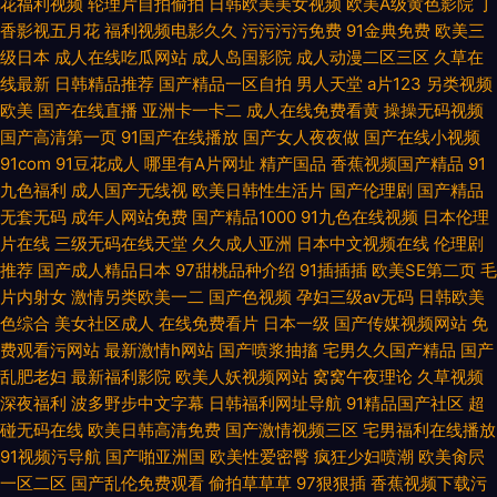
花福利视频
轮理片自拍偷拍
日韩欧美美女视频
欧美A级黄色影院
丁
香影视五月花
福利视频电影久久
污污污污免费
91金典免费
欧美三
级日本
成人在线吃瓜网站
成人岛国影院
成人动漫二区三区
久草在
线最新
日韩精品推荐
国产精品一区自拍
男人天堂
a片123
另类视频
欧美
国产在线直播
亚洲卡一卡二
成人在线免费看黄
操操无码视频
国产高清第一页
91国产在线播放
国产女人夜夜做
国产在线小视频
91com
91豆花成人
哪里有A片网址
精产国品
香蕉视频国产精品
91
九色福利
成人国产无线视
欧美日韩性生活片
国产伦理剧
国产精品
无套无码
成年人网站免费
国产精品1000
91九色在线视频
日本伦理
片在线
三级无码在线天堂
久久成人亚洲
日本中文视频在线
伦理剧
推荐
国产成人精品日本
97甜桃品种介绍
91插插插
欧美SE第二页
毛
片内射女
激情另类欧美一二
国产色视频
孕妇三级av无码
日韩欧美
色综合
美女社区成人
在线免费看片
日本一级
国产传媒视频网站
免
费观看污网站
最新激情h网站
国产喷浆抽搐
宅男久久国产精品
国产
乱肥老妇
最新福利影院
欧美人妖视频网站
窝窝午夜理论
久草视频
深夜福利
波多野步中文字幕
日韩福利网址导航
91精品国产社区
超
碰无码在线
欧美日韩高清免费
国产激情视频三区
宅男福利在线播放
91视频污导航
国产啪亚洲国
欧美性爱密臀
疯狂少妇喷潮
欧美肏屄
一区二区
国产乱伦免费观看
偷拍草草草
97狠狠插
香蕉视频下载污