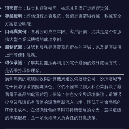
證照齊全
：核查其營業執照，確認其具備正規經營資質。
專業透明
：評估流程是否規范，報價是否清晰有據，數據安全
方案是否明確。
口碑與案例
：查看公司成立年限、客戶評價，尤其是是否有服
務大型企業或機構的成功案例。
服務范圍
：確認其服務是否覆蓋您所在的區域，以及是否提供
上門等便利服務。
環保承諾
：了解其對無法再利用的電子廢物的最終處理方式，
是否秉持環保理念。
廣州專業的電腦回收與計算機周邊設備批發公司，扮演著城市
電子資源循環的關鍵角色。它們不僅幫助個人和企業解決了廢
舊電子產品的處置難題，保障了信息安全與環境保護，還通過
批發業務讓仍有價值的設備重新流入市場，降低了社會整體的
IT使用成本。在倡導綠色經濟與可持續發展的今天，選擇這樣
的專業服務，是一項既經濟又負責任的雙贏決策。