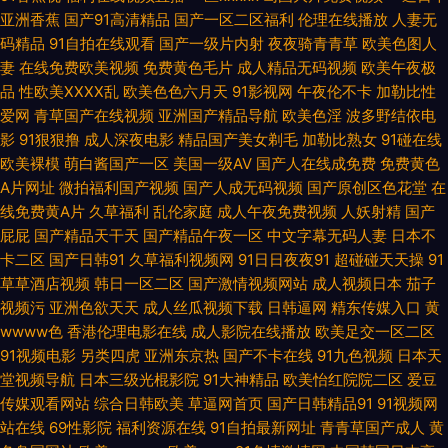
亚洲香蕉
国产91高清精品
国产一区二区福利
伦理在线播放
人妻无
色片网站 在线观看91 九一免费网站 最新av资源 激情文学日韩 中文字幕11页
码精品
91自拍在线观看
国产一级片内射
夜夜骑青青草
欧美色图人
妻
在线免费欧美视频
免费黄色毛片
成人精品无码视频
欧美午夜极
黄色色情软件 亚洲在钱 海角社区国产精伦 91cn在线播放 激情av入口 亚洲
品
性欧美ⅩⅩⅩⅩ乱
欧美色色六月天
91影视网
午夜伦不卡
加勒比性
爱网
青草国产在线视频
亚洲国产精品导航
欧美色淫
波多野结依电
色图制服 久久福利 91tv官网 久草大香蕉亚洲 最新福利视频导航 欧美强奸 A
影
91狠狠撸
成人深夜电影
精品国产美女剃毛
加勒比熟女
91碰在线
欧美裸模
萌白酱国产一区
美国一级AV
国产人在线成免费
免费黄色
级论理片 日韩成人网免费 大香蕉自拍网 九九这里都是精品 超碰熟妇 少妇丝
A片网址
微拍福利国产视频
国产人成无码视频
国产原创区色花堂
在
线免费黄A片
久草福利
乱伦家庭
成人午夜免费视频
人妖射精
国产
袜伦理 大香蕉伊人成人网 性爱一级视频巨乳 久草视频免费福利 91黑丝高潮
屁屁
国产精品天干天
国产精品午夜一区
中文字幕无码人妻
日本不
卡二区
国产日韩91
久草福利视频网
91日日夜夜91
超碰碰天天操
91
欧美操逼一区二区 97人妻啪啪 欧美大片1688 草草福利视频导航 色色思思
草草酒店视频
韩日一区二区
国产激情视频网站
成人视频日本
茄子
视频污
亚洲色欲天天
成人丝瓜视频下载
日韩逼网
精东传媒入口
黄
国产成人性虐a片 亚洲潮喷在线播放 狠狠干狠狠艹 伊人影院成人A片 麻豆白
wwww色
香港伦理电影在线
成人影院在线播放
欧美足交一区二区
91视频电影
另类四虎
亚洲东京热
国产不卡在线
91九色视频
日本天
丝抠逼 91在线观看网站 人妻丝袜中文字幕 超碰97人 午夜av资源 婷婷五月
堂视频导航
日本三级光棍影院
91大神精品
欧美怡红院院二区
爱豆
传媒观看网站
综合日韩欧美
草逼网首页
国产日韩精品91
91视频网
天亚洲 国产精品夜夜 香蕉网伊人 国产中出在线观看 在线网站91 久久人妻福
站在线
69性影院
福利资源在线
91自拍最新网址
青青草国产成人
黄