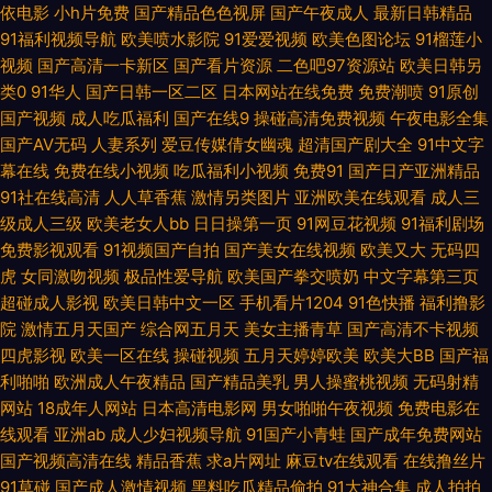
依电影
小h片免费
国产精品色色视屏
国产午夜成人
最新日韩精品
wwww国产 无码影城 狠狠撸视频网 91tv蜜桃 老司机综合网 97资源总站 色
91福利视频导航
欧美喷水影院
91爱爱视频
欧美色图论坛
91榴莲小
视频
国产高清一卡新区
国产看片资源
二色吧97资源站
欧美日韩另
悠综合网 韩国福利电影院 91蜜桃臀 青青操在线 超碰福利97 午夜色色影院
类0
91华人
国产日韩一区二区
日本网站在线免费
免费潮喷
91原创
国产视频
成人吃瓜福利
国产在线9
操碰高清免费视频
午夜电影全集
久久精品国产亚州 97资源人人 日韩精品免费观看 国产精品第36页 伊人222
国产AV无码
人妻系列
爱豆传媒倩女幽魂
超清国产剧大全
91中文字
幕在线
免费在线小视频
吃瓜福利小视频
免费91
国产日产亚洲精品
成人网 狼人色大香蕉 97色色综合影院 日韩av片网站 色先锋1 狠狠狠日 97偷
91社在线高清
人人草香蕉
激情另类图片
亚洲欧美在线观看
成人三
级成人三级
欧美老女人bb
日日操第一页
91网豆花视频
91福利剧场
拍超碰 日韩毛片网站 国产超碰97 伊人成人自拍 玖操视频一二三区 亚洲av色
免费影视观看
91视频国产自拍
国产美女在线视频
欧美又大
无码四
虎
女同激吻视频
极品性爱导航
欧美国产拳交喷奶
中文字幕第三页
影院 九一在線觀看 ab片免费观看 久草资源站 97色综合1 日韩涩汇 韩国盗摄
超碰成人影视
欧美日韩中文一区
手机看片1204
91色快播
福利撸影
院
激情五月天国产
综合网五月天
美女主播青草
国产高清不卡视频
四虎影视
欧美一区在线
操碰视频
五月天婷婷欧美
欧美大BB
国产福
视频 91红杏 欧洲久久网 成人黄色av影视 午夜少妇影院 九一成人网观看 97
利啪啪
欧洲成人午夜精品
国产精品美乳
男人操蜜桃视频
无码射精
网站
18成年人网站
日本高清电影网
男女啪啪午夜视频
免费电影在
网址www Av欧美日韩 婷婷五月天堂 久草手机在线观看 97人人妻人人操 日
线观看
亚洲ab
成人少妇视频导航
91国产小青蛙
国产成年免费网站
国产视频高清在线
精品香蕉
求a片网址
麻豆tv在线观看
在线撸丝片
韩精品福利网址 国产九一在线视频 综合色图亚洲 美女足交网站 狼友色五月
91草碰
国产成人激情视频
黑料吃瓜精品偷拍
91大神合集
成人拍拍