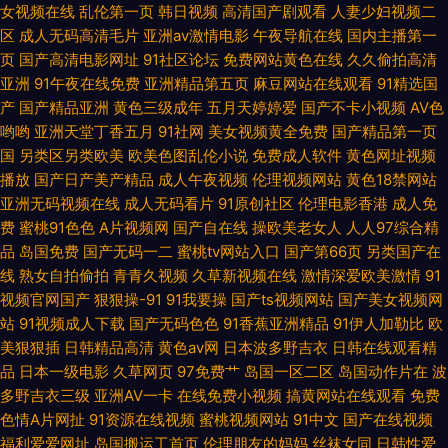
女视频在线
乱伦第一页
韩日视频
高清国产剧观看
人妻少妇视频二
产黑料av导航 日韩1234区 97操人人操 亚洲阿v福利导航 青娱乐最新地址 另
区
成人无码高清毛片
亚洲av激情电影
午夜导航在线
国内主播第一
页
国产高清电影网址
91社区论坛
免费网站黄色在线
久久偷拍高清
类av专区 韩国操逼在线 成人含羞草网站 91免费视频网 亚洲色图欧美另类 黑
亚洲
91午夜在线免费
亚洲精品第五页
麻豆网站在线观看
91精选国
产
国产精品亚洲
黄色三级成年
五月天婷婷爱
国产不卡小视频
AV色
料网曝福利导航 国产欧美日产精品 超碰在线激情 91国内在线观看
哟哟
亚洲天堂丁香五月
91社网
美女视频黄全免费
国产精品第一页
国
另类区另类欧美
欧美色图乱伦小说
免费成人软件
黄色网址视频
播放
国产日产美产精品
成人午夜视频
伦理视频网站
黄色18禁网站
亚洲无码视频在线
成人无码看片
91原创社区
伦理电影香港
成人免
费
蜜桃91色色
A片视频网
国产自在线
操欧美老女人
人人97综合精
品
岛国免费
国产无码一二
蜜桃tv网站入口
国产第66页
另类国产在
线
熟女自拍偷拍
青青久视频
久草新视频在线
激情深爱欧美激情
91
视频官网国产
狠狠操-91
91我要操
国产ts视频网站
国产美女视频网
站
91视频成人下载
国产无码色色
91香蕉亚洲精品
91伊人加勒比
欧
美狠狠插
日韩精品高清
黄色av网
日本波多野吉衣
日韩在线观看精
品
日本一级电影
久草网页
97免费艹
岛国一区二区
岛国动作片在
波
多野吉衣三级
亚洲AV一卡
在线免费小视频
搞黄网站在线观看
免费
色情A片网扯
91资源在线视频
蜜桃视频网站
91中文
国产在线视频
福利爱爱网址
岛国搬运工首页
伦理朋友的妈妈
丝袜女同
日韩性爱