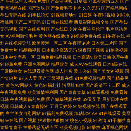
产
午夜成年人网站
免费国产高清视频
91草莓
丝瓜视频污成人
国产
亚洲视品在线
国产玖玖
国产免费毛不卡片
久久无码
国产精品网络
孕妇无码在线
91手机论坛
91视频新地址
91日逼
午夜啪视频
91啪水
蜜桃网
国产二区无码
91日韩在线观看
西瓜影院视频全集
国产孕妇
无码视频
国产在线福利
国产在线日皮片
午夜神马伦理
毛片网站美
女
AV福利激情毛片
黄色网在线播放
91视频免费在线
91午夜在线
福
利在线视频导航
欧美喷潮一区二区
午夜理论片
日本第二片区
国产
免费大片
精品呦视频
日本乱伦高清无码
深夜国产视频
91刺激视频
日本中文字幕一区
日韩免费精品视频
日本高清v
欧美日韩伦理午夜
91碰超免费
亚洲色图网站
精品欧美
成人AV在线观看
日本a级在线
干露脸熟女
在线观看黄色网
成人抖音
爰上碰91
国产美女91视频
国
产情侣片
97人人看
国产三级视频在线
91免费视频精品
国产精品另
类
黄色AV网站人
黄色91福利社
污网址18禁
国产高清不卡二区
成人
午夜视频免费
欧美激情福利网
国产青青青草
91草逼视频
免费看片
日韩
午夜视频福利免费
国产嫩草视频在线
69叉叉叉
最新日本在线
视频
日韩成人a
青青操91
五月天婷婷
91短视频在线
国产在线观看
的
白丝美女自慰网站
91福利免费视频
加勒比91AV
91在线观看
黄网
站av在线
国产视频
狠狠擼狠狠擼
91桃色小视频
91激情
91干啪啪
青
青操青青干
主播诱惑无码专区
欧美视频电影
91播放
麻豆桃色网站