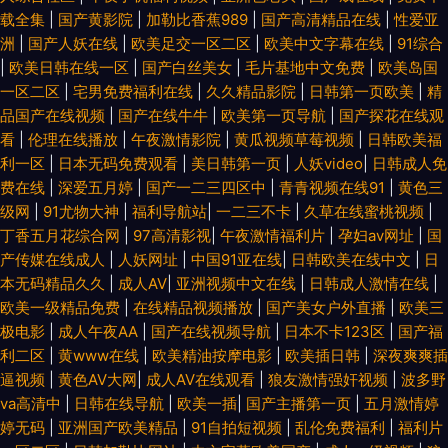
载全集
|
国产黄影院
|
加勒比香蕉989
|
国产高清精品在线
|
性爱亚
洲
|
国产人妖在线
|
欧美足交一区二区
|
欧美中文字幕在线
|
91综合
|
欧美日韩在线一区
|
国产白丝美女
|
毛片基地中文免费
|
欧美岛国
一区二区
|
宅男免费福利在线
|
久久精品影院
|
日韩第一页欧美
|
精
品国产在线视频
|
国产在线牛牛
|
欧美第一页导航
|
国产探花在线观
看
|
伦理在线播放
|
午夜激情影院
|
黄瓜视频草莓视频
|
日韩欧美福
利一区
|
日本无码免费观看
|
美日韩第一页
|
人妖video
|
日韩成人免
费在线
|
深爱五月婷
|
国产一二三四区中
|
青青视频在线91
|
黄色三
级网
|
91尤物大神
|
福利导航站
|
一二三不卡
|
久草在线蜜桃视频
|
丁香五月花综合网
|
97高清影视
|
午夜激情福利片
|
孕妇av网址
|
国
产传媒在线成人
|
人妖网址
|
中国91亚在线
|
日韩欧美在线中文
|
日
本无码精品久久
|
成人AV
|
亚洲视频中文在线
|
日韩成人激情在线
|
欧美一级精品免费
|
在线精品视频播放
|
国产美女户外直播
|
欧美三
极电影
|
成人午夜AA
|
国产在线视频导航
|
日本不卡123区
|
国产福
利二区
|
黄www在线
|
欧美精油按摩电影
|
欧美插日韩
|
深夜爽爽插
逼视频
|
黄色AV大网
|
成人AV在线观看
|
狼友激情强奸视频
|
波多野
va高清中
|
日韩在线导航
|
欧美一插
|
国产主播第一页
|
五月激情婷
婷无码
|
亚洲国产欧美精品
|
91自拍短视频
|
乱伦免费福利
|
福利片