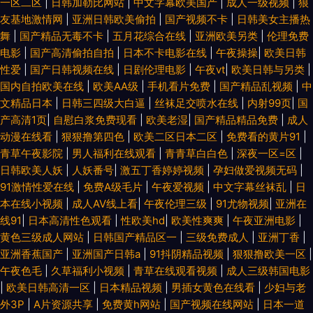
一区二区
|
日韩加勒比网站
|
中文字幕欧美国产
|
成人一级视频
|
狼
友基地激情网
|
亚洲日韩欧美偷拍
|
国产视频不卡
|
日韩美女主播热
舞
|
国产精品无毒不卡
|
五月花综合在线
|
亚洲欧美另类
|
伦理免费
电影
|
国产高清偷拍自拍
|
日本不卡电影在线
|
午夜操操
|
欧美日韩
性爱
|
国产日韩视频在线
|
日剧伦理电影
|
午夜ⅴt
|
欧美日韩与另类
|
国内自拍欧美在线
|
欧美AA级
|
手机看片免费
|
国产精品乱视频
|
中
文精品日本
|
日韩三四级大白逼
|
丝袜足交喷水在线
|
内射99页
|
国
产高清1页
|
自慰白浆免费现看
|
欧美老湿
|
国产精品精品免费
|
成人
动漫在线看
|
狠狠撸第四色
|
欧美二区日本二区
|
免费看的黄片91
|
青草午夜影院
|
男人福利在线观看
|
青青草白白色
|
深夜一区=区
|
日韩欧美人妖
|
人妖番号
|
激五丁香婷婷视频
|
孕妇做爱视频无码
|
91激情性爱在线
|
免费A级毛片
|
午夜爱视频
|
中文字幕丝袜乱
|
日
本在线小视频
|
成人AV线上看
|
午夜伦理三级
|
91尤物视频
|
亚洲在
线91
|
日本高清性色观看
|
性欧美hd
|
欧美性爽爽
|
午夜亚洲电影
|
黄色三级成人网站
|
日韩国产精品区一
|
三级免费成人
|
亚洲丁香
|
亚洲香蕉国产
|
亚洲国产日韩a
|
91抖阴精品视频
|
狠狠撸欧美一区
|
午夜色毛
|
久草福利小视频
|
青草在线观看视频
|
成人三级韩国电影
|
欧美日韩高清一区
|
日本精品视频
|
男插女黄色在线看
|
少妇与老
外3P
|
A片资源共享
|
免费黄h网站
|
国产视频在线网站
|
日本一道