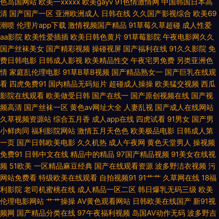
色岛国网站
欧美一xxxxx
欧美gayv
91色情激情网
中国韩国日本高
利导航 91夫妻电影 久久五月天视频 www日韩欧美 A片下载曰日韩 黑丝无码
清
国产国产一区
亚洲欧洲成人
日韩在线
久久国产影视综合
欧美69
潮喷
伦理片app下载
激情视频国产精品
91草莓久草超碰
成人性爱
Av 91在线欧洲 激情国产 三级三级AV导航 日韩欧美大片 第一福利论坛影院
aa影院
欧美性爱插插
欧美日韩色黄片
91草莓影院
午夜电影网久久
国产丝袜美女
国产精彩视频
操碰视屏
国产福利在线
91久久影院
免
天天日夜夜 精品aa福利 91次元官网 久久资源站导航 91人人干 蜜臀91中文
费日韩电影
日韩成人影视
欧美精品性交
午夜宅男免费
另类亚洲色
情
家庭乱伦理电影
91草B草B视频
国产精品熟女一
国产巨乳在线观
看
四虎免费91
国内精品无码短片
超碰成人操操
欧美猛交视频
西瓜
97成人超碰 人人操比 超碰老司机 涩涩av在线 丁香午夜超碰 天天色图 国产
影院在线观看
欧美做受日韩
国产在线一
国产原创视频在线
国产视
频高清
国产丝袜一区
黄色av网址大全
人妻乱视
国产成人在线网站
日韩操逼 亚洲欧美日韩另类 黄色片子网站 91精品影视区 操逼超碰 免费黄色
久草视频资源站
综合五月香
成人app在线
四虎试看
91男女
国产男
小鲜肉同
福利影院网站
激情五月天色色
欧美极品电影
日韩成人第
电影网 AV大逼网站 日本69式视频 成人电影香蕉视频 伊人伊人网 久久综合
一页
国产日韩欧美电影
久久机热
成人午夜网
黄色天堂男人
操视频
免费91
日韩中文在线
精品中的精品
97国产精品视频
91美女在线视
久久 91熊猫tv网页 欧美性精品 超碰99热9 午夜欧美伦 激情综合网淫淫网 91
频
51欧美
一区精品麻豆经典
国产在线观看资源
波多野洁衣视频
污
网站免费看
特级欧美在线观看
自拍视频91
91艹艹
久草网在线
18福
福利老司机 老司机午夜网 变态另类欧美 五月婷婷不卡网 韩日有码 91狼友社
利影院
老司机蜜桃在线
成人精品一区二区
韩日爆乳无码三级
欧美
伦理电影网站
艹艹操操
AV黄色观看网站
日韩欧美在线国产
新91视
欧美野外性V 超碰超超超在线 午夜福利404 激情伊人22 91海角 欧美啪在线
频网
国产精品分类在线
97午夜福利视频
岛国AV动作无码
波多野吉