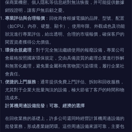
保商業機密、個人隱私等信息絕對無法恢復，并可能提供數據
銷毀證明，讓客戶無后顧之憂。
專業評估與合理報價
：回收商會根據電腦的品牌、型號、配置
（如CPU、內存、硬盤、顯卡）、使用年限、外觀成色及功能
狀況進行專業評估，給出透明、合理的市場報價，確保客戶的
閑置資產獲得公允價值。
環保合規處理
：對于完全無法繼續使用的報廢設備，專業公司
會嚴格按照國家環保規定，交由具備資質的處理企業進行拆解
和無害化處理，避免重金屬和有害物質污染環境，履行企業社
會責任。
便捷的上門服務
：通常提供免費上門評估、拆卸和回收服務，
尤其對于企業大批量淘汰的設備，極大節省了客戶的時間和物
流成本。
計算機周邊設備批發：可靠、經濟的選擇
在回收業務的基礎上，許多公司還同時經營計算機周邊設備的
批發業務，形成產業鏈閉環。這些周邊設備來源可靠，主要包