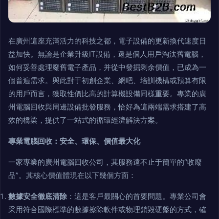
在廣州這座充滿活力的科技之都，電子設備的更新換代速度日
益加快。無論是企業升級IT設備，還是個人用戶淘汰舊電腦，
如何妥善處理廢舊電子產品，并從中發掘剩余價值，已成為一
個普遍需求。與此對于初創企業、網吧、培訓機構或預算有限
的用戶而言，獲取性價比高的計算機設備同樣重要。專業的廣
州電腦回收與周邊設備批發服務，恰好為這兩端需求搭建了高
效的橋梁，提供了一站式的循環經濟解決方案。
專業電腦回收：安全、環保、價值最大化
一家專業的廣州電腦回收公司，其服務遠不止于簡單的“收廢
品”。其核心價值體現在以下幾個方面：
數據安全徹底清除
：這是客戶最關心的首要問題。專業公司會
采用符合國際標準的數據擦除軟件或物理銷毀硬盤的方式，確