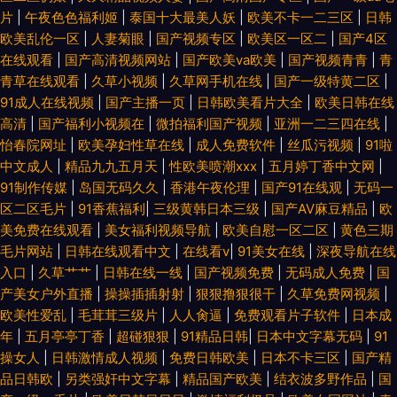
片
|
午夜色色福利姬
|
泰国十大最美人妖
|
欧美不卡一二三区
|
日韩
欧美乱伦一区
|
人妻菊眼
|
国产视频专区
|
欧美区一区二
|
国产4区
在线观看
|
国产高清视频网站
|
国产欧美va欧美
|
国产视频青青
|
青
青草在线观看
|
久草小视频
|
久草网手机在线
|
国产一级特黄二区
|
91成人在线视频
|
国产主播一页
|
日韩欧美看片大全
|
欧美日韩在线
高清
|
国产福利小视频在
|
微拍福利国产视频
|
亚洲一二三四在线
|
怡春院网址
|
欧美孕妇性草在线
|
成人免费软件
|
丝瓜污视频
|
91啦
中文成人
|
精品九九五月天
|
性欧美喷潮xxx
|
五月婷丁香中文网
|
91制作传媒
|
岛国无码久久
|
香港午夜伦理
|
国产91在线观
|
无码一
区二区毛片
|
91香蕉福利
|
三级黄韩日本三级
|
国产AV麻豆精品
|
欧
美免费在线观看
|
美女福利视频导航
|
欧美自慰一区二区
|
黄色三期
毛片网站
|
日韩在线观看中文
|
在线看v
|
91美女在线
|
深夜导航在线
入口
|
久草艹艹
|
日韩在线一线
|
国产视频免费
|
无码成人免费
|
国
产美女户外直播
|
操操插插射射
|
狠狠撸狠很干
|
久草免费网视频
|
欧美性爱乱
|
毛茸茸三级片
|
人人肏逼
|
免费观看片子软件
|
日本成
年
|
五月亭亭丁香
|
超碰狠狠
|
91精品日韩
|
日本中文字幕无码
|
91
操女人
|
日韩激情成人视频
|
免费日韩欧美
|
日本不卡三区
|
国产精
品日韩欧
|
另类强奸中文字幕
|
精品国产欧美
|
结衣波多野作品
|
国