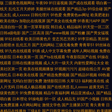
版
三级黄色视频网址
午夜99
91日逼视频
国产成在线观看
萌白酱一
线天
乱伦五月天婷婷
美腿丝袜在线观看
国产精品3p
91综合碰
国产
乱女乱
成人xxxxx
日韩伦理片
91色爱
免费黄色av网址
欧美肥老妇
欧美在线tv
加勒比在线视屏
国产美女在线免费
91香蕉污APP
国产
高清自拍一区
第一页草草影院
韩日成人
精品福利
91天堂一区二区
日韩a级电影
国产二区高清
国产www视频
国产粉嫩
国产男女猛视
频
91社在线看
欧美日韩黄色片
变态另态另类2
91李宗精品
黑丝袜
自慰喷水
乱伦五月
国产无码网站
三级无毒免费
青青草51
91丝袜在
线
91九色在线观看
91插
成人中文字幕免费
成年人网站视频
免费在
线影院
日本欧美第一页
国产ts在线观看
午夜影院国产在线
91操在
线观看
日韩在线播放视频
成人大片一级天天
内射性爱网址大全
欧
美社区第一页
欧美在线视频播放
91视频污污污
超碰在线公开
AV蜜
桃吃瓜
日本欧美在线看
国产精选免费视频
国产精品91视频
69热最
新网址
无码白丝强行免费
激情影院日韩
久草123
福利欧美在线
成
人片无码
日韩成人极品视频
国产在线诱惑
乱人xxxxx
超黄无码
三
级黄色图片
91免费看视频
精品午夜福利网
精品亚洲成a人
国产精品
萌白酱
日本理论
91操电影
91一区
成人精品无
91国产小视频
日韩美
女免费直播
A片网站网址
激情文学色
国产主播第37页
青久青青
日
本精品在线播放
三级A片
国产日韩亚洲综合
91短视频网站
欧美骚网