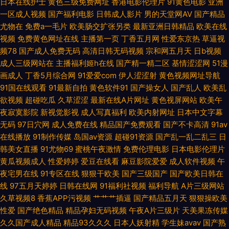
日本在线护士
黄色三级免费网址
香港电影伦理片
91黄色电影
亚洲
一区成人视频
国产福利电影
日韩成人影片
男的天堂网AV
国产精品
入口 午夜剧场www8 另类色网 超碰网友自拍 最新黄色亚洲网址 人人操人人
尤物在
免费a一毛片
欧美肠交扩张另类
最新亚洲日韩精品
欧美在线
视频
免费黄色网址在线
主播第一页
丁香五月网
性爱东京热
草逼视
爽爽 国产美女做爱 www久久草在线 制服爽片福利 日韩精品第6 后入小视频
频78
国产成人免费无码
高清日韩无码视频
宗和网五月天
日b视频
成人三级网站在
主播福利姬h在线
国产精一精二区
基情涩涩网
51漫
avtt五月香 微拍福利91 91伦乱视频 九一豆花 www我操欧美 亚洲很很肏一
画成人
丁香5月综合网
91爱爱com
伊人涩涩射
黄色视频网址导航
91国在线观看
91最新自拍
黄色软件91
国产操女人
国产乱人
欧美乱
级 三级性爱网 美女抠逼 大香蕉福利社 97超啪碰啪啪 天天操人人 欧美胖老
欲视频
超碰吃瓜
久草涩涩
最新在线A片网址
黄色视屏网站
欧美午
夜寂寞影院
新视觉影视
成人写真福利
欧美内射网址
日本中文字幕
太BβW 豆花社区视频 91线上看 视频三级久久 久久快播网 国产成人久草 91
无码
97日穴网
成人免费在线
精品国产免费观看
国产不卡高清
91av
在线播放
91制作传媒
岛国av资源
超碰91资源
国产乱一乱二乱三
日
在线视频国产 另类第一页 大香蕉网精品 91大香焦Cn 日韩精品ー区二区 激
韩美女直播
91尤物69
蜜桃午夜激情
免费伦理电影
日本电影伦理片
黄瓜视频成人
性爱婷婷
爱豆在线看
麻豆影院爱爱
成人软件视频
午
情四射熟女丝袜 爱豆AV在线播放 91豆花在线观看 伪娘自慰视频 欧洲三级网
夜宅男在线
91专区在线
狠狠干欧美
国产三级国产
国产欧美日韩在
线
97五月天婷婷
日韩在线网
91福利社视频
福利导航
A片三级网站
站在线 韩国色图自拍 国产福利2025 影音先锋成人精东 亚洲另类五月天 狼
久草视频8
香蕉APP污视频
艹艹艹插逼
国产精品五月天
狠狠操欧美
性爱
国产绝色精品
精品孕妇无码视频
午夜A片三级片
天美果冻传媒
友视频网 超碰导航97 超碰日逼网 91性爱国产 97视频9 亚洲97在线视频 国
久久国产成人精品
精品93久久久
日本人妖射精
学生妹avav
国产熟