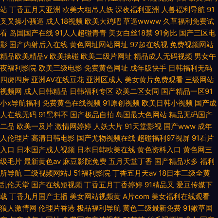
站
丁香五月天亚洲
欧美大粗吊人妖
深夜福利亚洲
人兽福利导航
91
叉叉操小骚逼
成人18视频
欧美大鸡吧
草逼wwww
久草福利免费试
看
岛国国产在线
91人人超碰青青
美女白丝18禁
91肏比
国产三区电
影
国产内射后入在线
黄色网址网站网址
97超在线视
免费视频网站
精品欧美精品v
欧美操碰
欧美二级片网址
精品成人无码视频
男女午
夜福利影院
欧美三级电影
免费黄色网址
成年版快手
日韩福利无码
四虎四房
亚洲AV在线豆花
亚洲区成人
美女黄片免费观看
三级网站
视频网
成人日韩精品
日韩福利专区
欧美二区女同
国产精品一区91
小x导航福利
免费黄色在线视频
91原创视频
欧美日韩小视频
国产成
人在线无码
91黑料不
国产极品自拍
岛国最大色网站
精品无码国产
二品
欧美一及片
激情网婷婷
人妖大片
91天堂影视
国产www
成年
人伦理片
高清日韩电影
国产尤物视频在线
超碰福利97视屏
91看片
入口
日本国产成人视频
日本日韩欧美在线
黄色资料入口
黄色网三
级毛片
最新黄色av
麻豆影院免费
五月天堂丁香
国产精品水多
福利
所导航
三级视频网站J
51福利影院
丁香五月天av
18日本三级全黄
乱伦天堂
国产在线短视频
丁香五月丁香婷婷
91精品又
爱豆传媒下
载
丁香九月国产主播
美女网站视频黄
A片com
美女福利在线观看
狼人激情网
伦理片香港
极品福利导航
黄色三级最新免费
91嫩草国