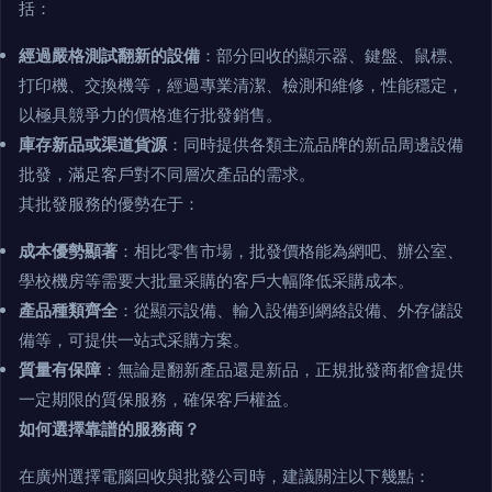
括：
經過嚴格測試翻新的設備
：部分回收的顯示器、鍵盤、鼠標、
打印機、交換機等，經過專業清潔、檢測和維修，性能穩定，
以極具競爭力的價格進行批發銷售。
庫存新品或渠道貨源
：同時提供各類主流品牌的新品周邊設備
批發，滿足客戶對不同層次產品的需求。
其批發服務的優勢在于：
成本優勢顯著
：相比零售市場，批發價格能為網吧、辦公室、
學校機房等需要大批量采購的客戶大幅降低采購成本。
產品種類齊全
：從顯示設備、輸入設備到網絡設備、外存儲設
備等，可提供一站式采購方案。
質量有保障
：無論是翻新產品還是新品，正規批發商都會提供
一定期限的質保服務，確保客戶權益。
如何選擇靠譜的服務商？
在廣州選擇電腦回收與批發公司時，建議關注以下幾點：