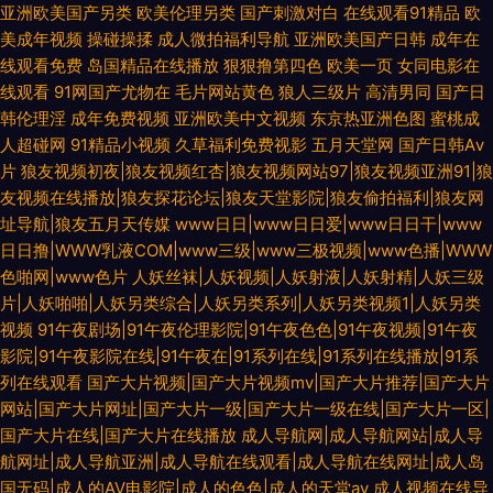
亚洲欧美国产另类
欧美伦理另类
国产刺激对白
在线观看91精品
欧
美成年视频
操碰操揉
成人微拍福利导航
亚洲欧美国产日韩
成年在
线观看免费
岛国精品在线播放
狠狠撸第四色
欧美一页
女同电影在
线观看
91网国产尤物在
毛片网站黄色
狼人三级片
高清男同
国产日
韩伦理淫
成年免费视频
亚洲欧美中文视频
东京热亚洲色图
蜜桃成
人超碰网
91精品小视频
久草福利免费视影
五月天堂网
国产日韩Aⅴ
片
狼友视频初夜|狼友视频红杏|狼友视频网站97|狼友视频亚洲91|狼
友视频在线播放|狼友探花论坛|狼友天堂影院|狼友偷拍福利|狼友网
址导航|狼友五月天传媒
www日日|www日日爱|www日日干|www
日日撸|WWW乳液COM|www三级|www三极视频|www色播|WWW
色啪网|www色片
人妖丝袜|人妖视频|人妖射液|人妖射精|人妖三级
片|人妖啪啪|人妖另类综合|人妖另类系列|人妖另类视频1|人妖另类
视频
91午夜剧场|91午夜伦理影院|91午夜色色|91午夜视频|91午夜
影院|91午夜影院在线|91午夜在|91系列在线|91系列在线播放|91系
列在线观看
国产大片视频|国产大片视频mv|国产大片推荐|国产大片
网站|国产大片网址|国产大片一级|国产大片一级在线|国产大片一区|
国产大片在线|国产大片在线播放
成人导航网|成人导航网站|成人导
航网址|成人导航亚洲|成人导航在线观看|成人导航在线网址|成人岛
国无码|成人的AV电影院|成人的色色|成人的天堂av
成人视频在线导